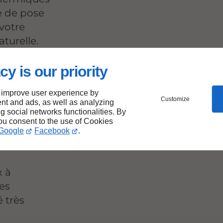
e de pose
 votre
turelle.
cy is our priority
 de
 improve user experience by
Customize
nt and ads, as well as analyzing
ng social networks functionalities. By
ns
you consent to the use of Cookies
Google
Facebook
.
x à
es
é très