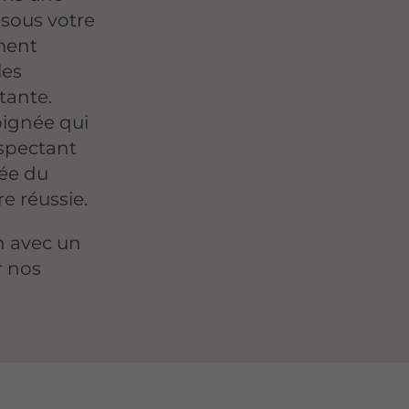
sous votre
ment
les
tante.
oignée qui
espectant
lée du
e réussie.
n avec un
r nos