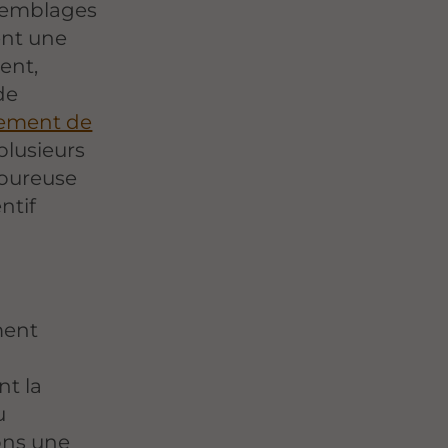
ssemblages
ent une
ent,
de
ement de
plusieurs
goureuse
ntif
ment
nt la
u
ons une