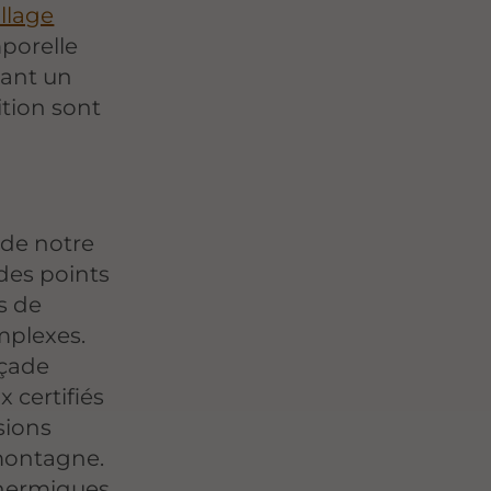
llage
porelle
eant un
ition sont
 de notre
 des points
s de
mplexes.
açade
 certifiés
sions
montagne.
thermiques