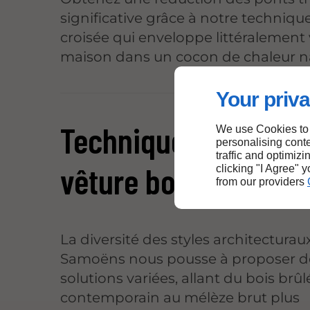
significative grâce à notre techniqu
croisée qui enveloppe littéralement
maison dans un cocon de chaleur na
Your priva
Techniques de pose
We use Cookies to
personalising conte
traffic and optimizi
vêture bois à Samoë
clicking "I Agree" 
from our providers
La diversité des styles architecturau
Samoëns nous pousse à proposer d
solutions variées, allant du bois brûl
contemporain au mélèze brut plus