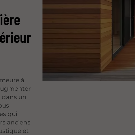
ière
érieur
demeure à
 augmenter
ut dans un
ous
es qui
rs anciens
ustique et