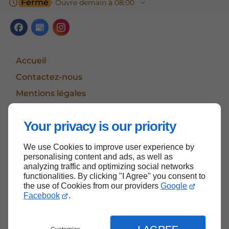
Fermé
⋅ Ouvre demain à 08:00
Accueil
Contactez-nous
Mentions légales
Plan du site
Your privacy is our priority
We use Cookies to improve user experience by
Haut de page
personalising content and ads, as well as
analyzing traffic and optimizing social networks
functionalities. By clicking "I Agree" you consent to
the use of Cookies from our providers
Google
Facebook
.