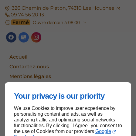
326 Chemin de Platon, 74310 Les Houches
09 74 56 20 13
Fermé
⋅ Ouvre demain à 08:00
Accueil
Contactez-nous
Mentions légales
Plan du site
Your privacy is our priority
We use Cookies to improve user experience by
Haut de page
personalising content and ads, as well as
analyzing traffic and optimizing social networks
functionalities. By clicking "I Agree" you consent to
the use of Cookies from our providers
Google