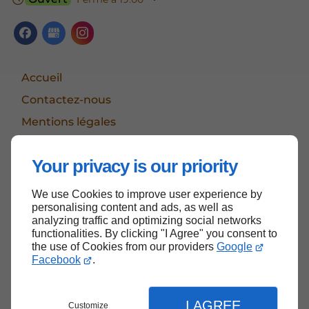
Accueil
Contactez-nous
Mentions légales
Plan du site
Your privacy is our priority
We use Cookies to improve user experience by
Haut de page
personalising content and ads, as well as
analyzing traffic and optimizing social networks
functionalities. By clicking "I Agree" you consent to
the use of Cookies from our providers
Google
Facebook
.
I AGREE
Customize