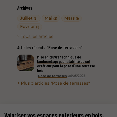
Archives
Juillet
Mai
Mars
(3)
(2)
(1)
Février
(1)
Tous les articles
Articles récents "Pose de terrasses"
Mise en œuvre technique de
lambourdage pour stabilité de sol
extérieur pour la pose d'une terrasse
bois
06/05/2026
Pose de terrasses
Plus d'articles "Pose de terrasses"
Valoriser vos espaces extérieurs en bois,