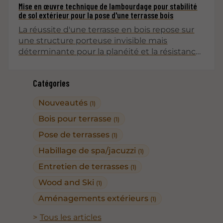
Mise en œuvre technique de lambourdage pour stabilité
de sol extérieur pour la pose d'une terrasse bois
La réussite d'une terrasse en bois repose sur
une structure porteuse invisible mais
déterminante pour la planéité et la résistance
du plateau. Une mise en œuvre technique
rigoureuse du lambourdage garantit une
Catégories
stabilité parfaite du sol extérieur face aux
contraintes mécaniques et aux variations
Nouveautés
(1)
climatiques saisonnières.
Bois pour terrasse
(1)
Pose de terrasses
(1)
Habillage de spa/jacuzzi
(1)
Entretien de terrasses
(1)
Wood and Ski
(1)
Aménagements extérieurs
(1)
Tous les articles