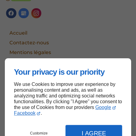
Accueil
Contactez-nous
Mentions légales
Plan du site
Your privacy is our priority
We use Cookies to improve user experience by
Haut de page
personalising content and ads, as well as
analyzing traffic and optimizing social networks
functionalities. By clicking "I Agree" you consent to
the use of Cookies from our providers
Google
Facebook
.
I AGREE
Customize