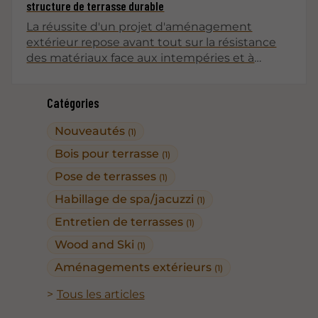
structure de terrasse durable
La réussite d'un projet d'aménagement
extérieur repose avant tout sur la résistance
des matériaux face aux intempéries et à
l'humidité constante. Pour garantir une
structure de terrasse durable, le choix
Catégories
d'essences de bois naturellement
imputrescibles devient une priorité absolue
Nouveautés
(1)
afin d'éviter les dégradations précoces.
Bois pour terrasse
(1)
Pose de terrasses
(1)
Habillage de spa/jacuzzi
(1)
Entretien de terrasses
(1)
Wood and Ski
(1)
Aménagements extérieurs
(1)
Tous les articles