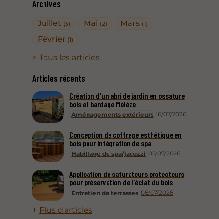
Archives
Juillet
Mai
Mars
(3)
(2)
(1)
Février
(1)
Tous les articles
Articles récents
Création d'un abri de jardin en ossature
bois et bardage Mélèze
16/07/2026
Aménagements extérieurs
Conception de coffrage esthétique en
bois pour intégration de spa
06/07/2026
Habillage de spa/jacuzzi
Application de saturateurs protecteurs
pour préservation de l'éclat du bois
06/07/2026
Entretien de terrasses
Plus d'articles