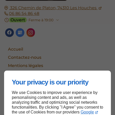
326 Chemin de Platon, 74310 Les Houches
06 86 54 86 48
Ouvert
⋅ Ferme à 19:00
Accueil
Contactez-nous
Mentions légales
Plan du site
Your privacy is our priority
We use Cookies to improve user experience by
Haut de page
personalising content and ads, as well as
analyzing traffic and optimizing social networks
functionalities. By clicking "I Agree" you consent to
the use of Cookies from our providers
Google